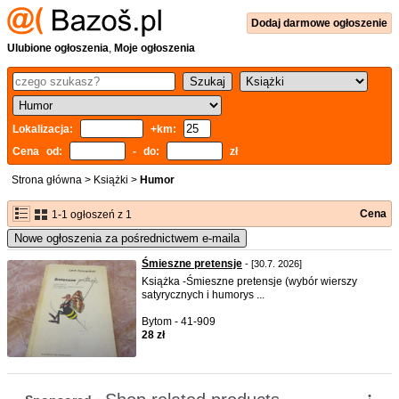
Dodaj
darmowe
ogłoszenie
Ulubione ogłoszenia
,
Moje ogłoszenia
Lokalizacja:
+km:
Cena od:
- do:
zł
Strona główna
>
Książki
>
Humor
Cena
1-1 ogłoszeń z 1
Nowe ogłoszenia za pośrednictwem e-maila
Śmieszne pretensje
- [30.7. 2026]
Książka -Śmieszne pretensje (wybór wierszy
satyrycznych i humorys ...
Bytom - 41-909
28 zł