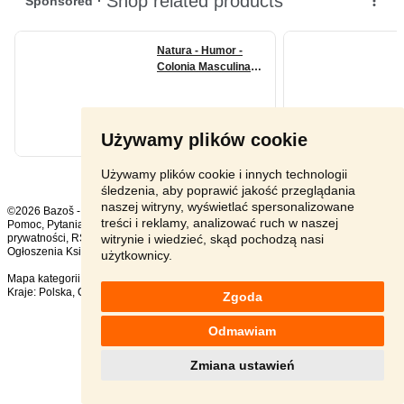
Używamy plików cookie
Używamy plików cookie i innych technologii
śledzenia, aby poprawić jakość przeglądania
naszej witryny, wyświetlać spersonalizowane
©2026 Bazoš -
sprzedam, ogłoszenia Humor
treści i reklamy, analizować ruch w naszej
Pomoc
,
Pytania
,
Komentarze
,
Kontakt
,
Reklama
,
Regulamin
,
Polityka
witrynie i wiedzieć, skąd pochodzą nasi
prywatności
,
RSS
,
Ogłoszenia Książki ogółem:
161
, w ciągu 24 godzin:
5
użytkownicy.
Mapa kategorii
,
Popularne wyszukiwania
Kraje:
Polska
,
Czechy
,
Słowacja
,
Austria
Zgoda
Odmawiam
Zmiana ustawień