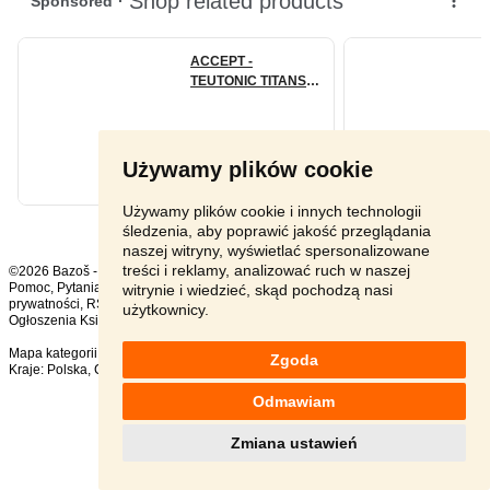
Używamy plików cookie
Używamy plików cookie i innych technologii
śledzenia, aby poprawić jakość przeglądania
naszej witryny, wyświetlać spersonalizowane
treści i reklamy, analizować ruch w naszej
©2026 Bazoš -
sprzedam, ogłoszenia
Pomoc
,
Pytania
,
Komentarze
,
Kontakt
,
Reklama
,
Regulamin
,
Polityka
witrynie i wiedzieć, skąd pochodzą nasi
prywatności
,
RSS
,
użytkownicy.
Ogłoszenia Książki ogółem:
157
, w ciągu 24 godzin:
4
Mapa kategorii
,
Popularne wyszukiwania
Zgoda
Kraje:
Polska
,
Czechy
,
Słowacja
,
Austria
Odmawiam
Zmiana ustawień