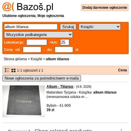
Dodaj
darmowe
ogłoszenie
Ulubione ogłoszenia
,
Moje ogłoszenia
Lokalizacja:
+km:
Cena od:
- do:
zł
Strona główna
>
Książki
>
album titianus
Cena
1-1 ogłoszeń z 1
Nowe ogłoszenia za pośrednictwem e-maila
Album - Titianus
- [4.8. 2026]
Malarstwo Tycjana - Książka:
album
titianus
(renesansowa sztuka m ...
Bytom - 41-909
39 zł