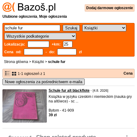
Dodaj
darmowe
ogłoszenie
Ulubione ogłoszenia
,
Moje ogłoszenia
Lokalizacja:
+km:
Cena od:
- do:
zł
Strona główna
>
Książki
>
schule fur
Cena
1-1 ogłoszeń z 1
Nowe ogłoszenia za pośrednictwem e-maila
Schule fur alt blackflote
- [4.8. 2026]
Książka w języku czeskim i niemieckim (nauka gry
na altówce) - sc ...
Bytom - 41-909
39 zł