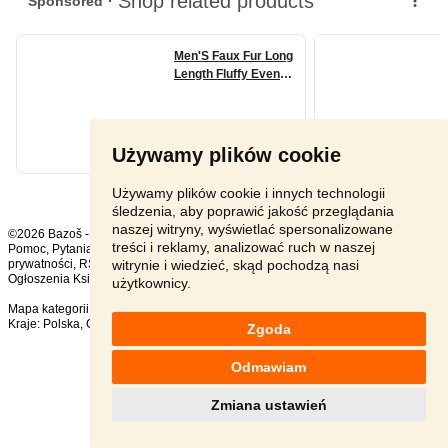
Używamy plików cookie
Używamy plików cookie i innych technologii
śledzenia, aby poprawić jakość przeglądania
naszej witryny, wyświetlać spersonalizowane
©2026 Bazoš -
sprzedam, ogłoszenia
treści i reklamy, analizować ruch w naszej
Pomoc
,
Pytania
,
Komentarze
,
Kontakt
,
Reklama
,
Regulamin
,
Polityka
witrynie i wiedzieć, skąd pochodzą nasi
prywatności
,
RSS
,
Ogłoszenia Książki ogółem:
163
, w ciągu 24 godzin:
5
użytkownicy.
Mapa kategorii
,
Popularne wyszukiwania
Kraje:
Polska
,
Czechy
,
Słowacja
,
Austria
Zgoda
Odmawiam
Zmiana ustawień